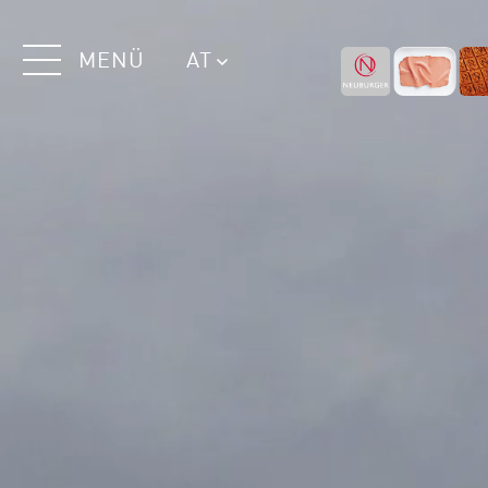
MENÜ
AT