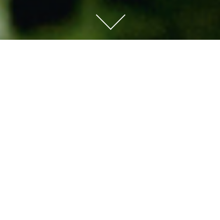
DES FLEISCHES NEUE
ROLLE
VON HANNI RÜTZLER – MIT DER
SPRICHWÖRTLICHEN FLEISCHESLUST
VERBINDEN WIR NICHT NUR