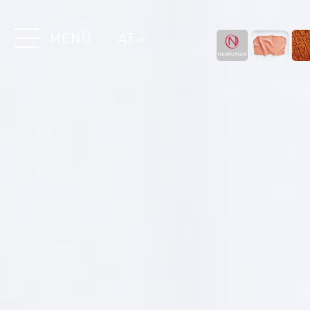
MENÜ
AT