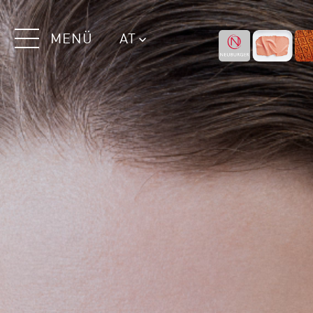
MENÜ
AT