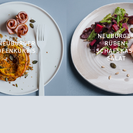
NEUBURGE
NEUBURGER
RÜBEN-
OFENKÜRBIS
SCHAFSKÄS
SALAT