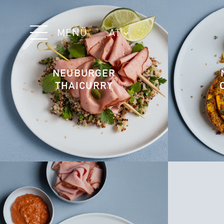
MENÜ
AT
NEUBURGER
THAICURRY