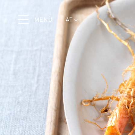
MENÜ
AT