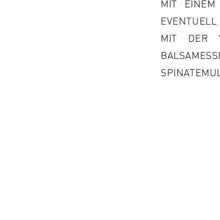
IT EINEM 
VENTUELL 
IT DER W
ALSAMESS
PINATEMULS