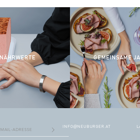
NÄHRWERTE
GEMEINSAME J
@
INFO
NEUBURGER.AT
L