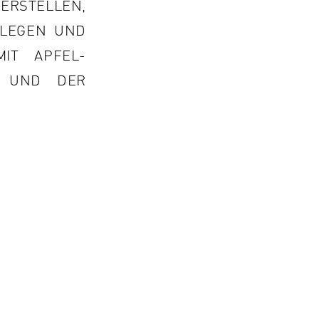
STELLEN, E
EGEN UND M
T APFEL-B
UND DER S