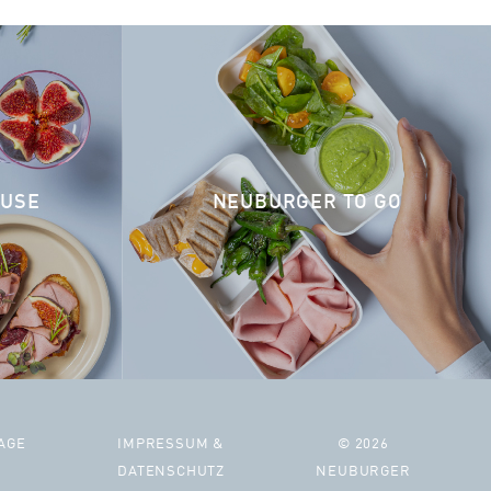
AUSE
NEUBURGER TO GO
AGE
IMPRESSUM &
© 2026
DATENSCHUTZ
NEUBURGER