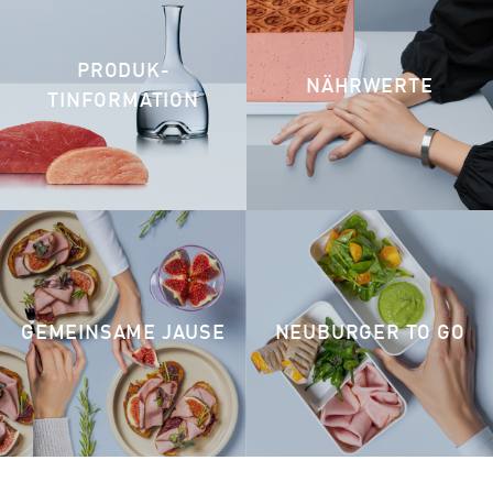
PRODUK­
NÄHRWERTE
TINFORMATION
GEMEINSAME JAUSE
NEUBURGER TO GO