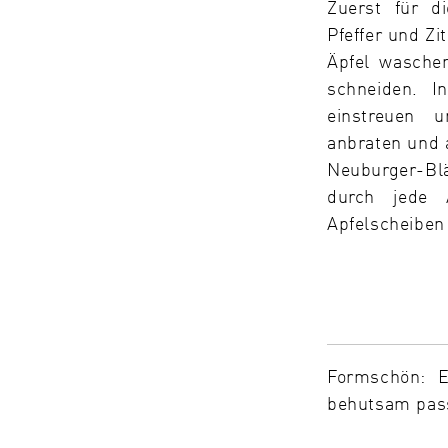
Zuerst für d
Pfeffer und Zi
Äpfel wasche
schneiden. I
einstreuen u
anbraten und 
Neuburger-Blä
durch jede A
Apfelscheiben
Formschön: E
behutsam pas