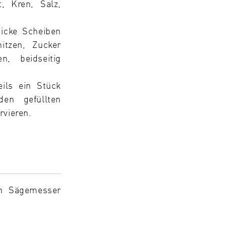
, Kren, Salz,
icke Scheiben
itzen, Zucker
n, beidseitig
eils ein Stück
den gefüllten
rvieren.
en Sägemesser