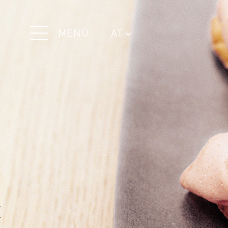
MENÜ
AT