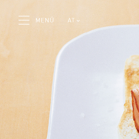
MENÜ
AT