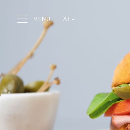
MENÜ
AT