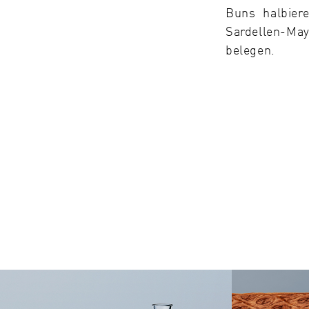
Buns halbier
Sardellen-M
belegen.