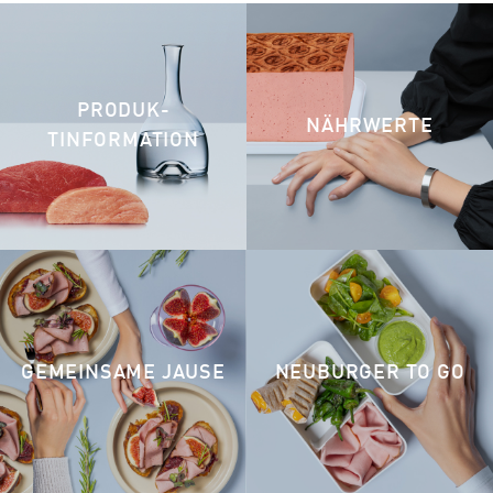
PRODUK­
NÄHRWERTE
TINFORMATION
GEMEINSAME JAUSE
NEUBURGER TO GO